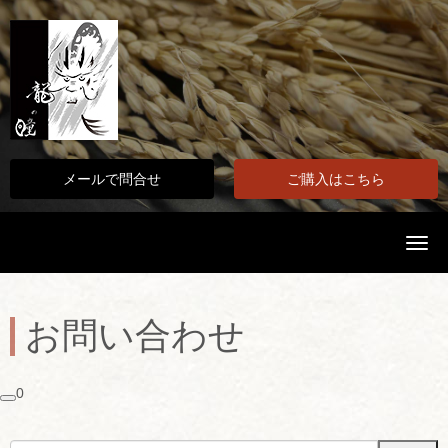
メールで問合せ
ご購入はこちら
N
a
v
i
g
a
お問い合わせ
t
i
o
n
0