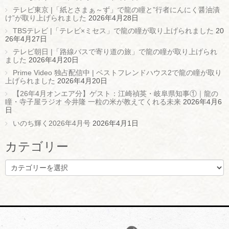
テレビ東京 |「紙とさまぁ～ず」で龍の瞳と”行者にんにく醤油漬
け”が取り上げられました
2026年4月28日
TBSテレビ |「テレビ×ミセス」で龍の瞳が取り上げられました
20
26年4月27日
テレビ朝日 |「路線バスで寄り道の旅」で龍の瞳が取り上げられ
ました
2026年4月20日
Prime Video 独占配信中 | ベストフレンドハウス2で龍の瞳が取り
上げられました
2026年4月20日
【26年4月オンエア分】ゲスト：江崎禎英・岐阜県知事①｜龍の
瞳・寺子屋ラジオ 今井隆 一粒の米が教えてくれる未来
2026年4月6
日
いのち輝く2026年4月号
2026年4月1日
カテゴリー
カ
テ
ゴ
リ
ー