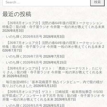
最近の投稿
【26年8月オンエア分】沈黙の春64年後の現実トークセッション
特集②｜龍の瞳・寺子屋ラジオ 今井隆 一粒の米が教えてくれる未来
2026年8月3日
いのち輝く2026年8月号
2026年8月3日
【26年7月オンエア分】沈黙の春64年後の現実トークセッション
特集｜龍の瞳・寺子屋ラジオ 今井隆 一粒の米が教えてくれる未来
2
026年7月7日
いのち輝く2026年7月号
2026年7月3日
いのち輝く2026年6月号
2026年6月15日
【26年6月オンエア分】ゲスト：「農政ジャーナリスト」たにり
り さん｜龍の瞳・寺子屋ラジオ 今井隆 一粒の米が教えてくれる未
来
2026年6月8日
毎日放送MBS |「坂本花織選手 独占インタビュー」内で龍の瞳が
取り上げられました
2026年5月13日
【26年5月オンエア分】ゲスト：江崎禎英・岐阜県知事② ※5/30
紀平凱成ピアノコンサート＠下呂市 告知｜龍の瞳・寺子屋ラジオ 今
井隆 一粒の米が教えてくれる未来
2026年5月7日
いのち輝く2026年5月号
2026年5月1日