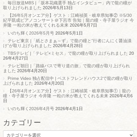
毎日放送MBS |「坂本花織選手 独占インタビュー」内で龍の瞳が
取り上げられました
2026年5月13日
【26年5月オンエア分】ゲスト：江崎禎英・岐阜県知事② ※5/30
紀平凱成ピアノコンサート＠下呂市 告知｜龍の瞳・寺子屋ラジオ 今
井隆 一粒の米が教えてくれる未来
2026年5月7日
いのち輝く2026年5月号
2026年5月1日
テレビ東京 |「紙とさまぁ～ず」で龍の瞳と”行者にんにく醤油漬
け”が取り上げられました
2026年4月28日
TBSテレビ |「テレビ×ミセス」で龍の瞳が取り上げられました
20
26年4月27日
テレビ朝日 |「路線バスで寄り道の旅」で龍の瞳が取り上げられ
ました
2026年4月20日
Prime Video 独占配信中 | ベストフレンドハウス2で龍の瞳が取り
上げられました
2026年4月20日
【26年4月オンエア分】ゲスト：江崎禎英・岐阜県知事①｜龍の
瞳・寺子屋ラジオ 今井隆 一粒の米が教えてくれる未来
2026年4月6
日
いのち輝く2026年4月号
2026年4月1日
カテゴリー
カ