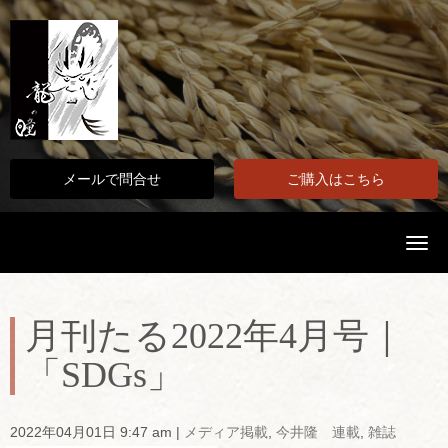
メールで問合せ
ご購入はこちら
N
a
v
i
g
a
月刊たる2022年4月号｜
t
i
「SDGs」
o
n
2022年04月01日 9:47 am
|
メディア掲載
,
今井隆 連載
,
雑誌