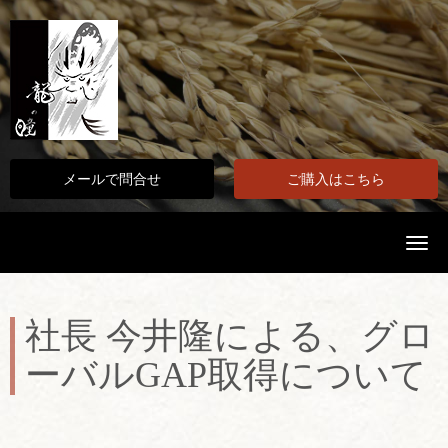
メールで問合せ
ご購入はこちら
N
a
v
i
g
a
社長 今井隆による、グロ
t
i
ーバルGAP取得について
o
n