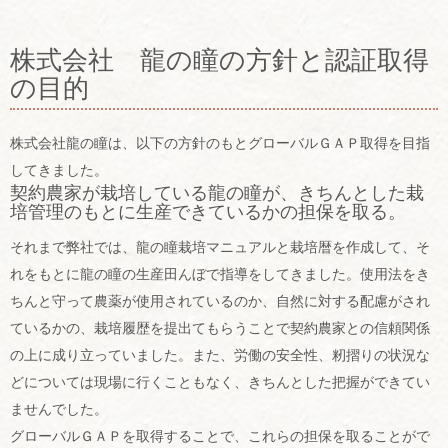
株式会社 龍の瞳の方針と認証取得
の目的
株式会社龍の瞳は、以下の方針のもとグローバルＧＡＰ取得を目指
してきました。
契約農家が栽培している龍の瞳が、きちんとした栽
培管理のもとに生産できているかの担保を取る。
それまで弊社では、龍の瞳栽培マニュアルと栽培暦を作成して、そ
れをもとに龍の瞳の生産田んぼで指導をしてきました。使用法をき
ちんと守って農薬が使用されているのか、自然に対する配慮がされ
ているかの、栽培履歴を提出てもらうことで契約農家との信頼関係
の上に成り立っていました。また、労働の安全性、籾摺りの状況な
どについては現場に行くこともなく、きちんとした把握ができてい
ませんでした。
グローバルＧＡＰを取得することで、これらの担保を取ることがで