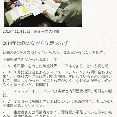
2015年11月18日 修正報告の作業
2014年は残念ながら認定成らず
初回のみ3か月の猶予が与えられる。２回目からは１か月以内。
今回取得できなかった原因として
A 修正報告を出した時点以降、「取得できる」という安心感。
B １月に認定会社あるティフズードジャパンから問い合わせが
来たが、弊社の担当者は内部監査機関が対応しているものと勘違い
して、提出しなかった。私にも報告がなく、なぜ認定が来ないのだ
ろうと待っていた。時間切れ。
C ティフズードジャパンの担当者と内部監査機関、弊社との齟
齬。
D ７０％程度完成していればOKという認識の甘さ。実はかなり
完成度が高くないとダメ。
E 生産者さんは高齢者が多く、理解度が不足している傾向があ
るが、適切に指導ができなかった。