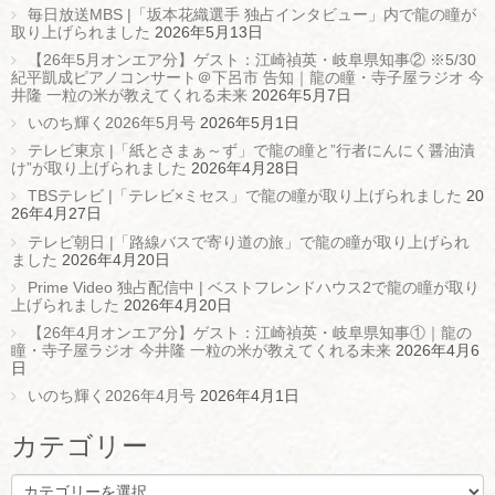
毎日放送MBS |「坂本花織選手 独占インタビュー」内で龍の瞳が
取り上げられました
2026年5月13日
【26年5月オンエア分】ゲスト：江崎禎英・岐阜県知事② ※5/30
紀平凱成ピアノコンサート＠下呂市 告知｜龍の瞳・寺子屋ラジオ 今
井隆 一粒の米が教えてくれる未来
2026年5月7日
いのち輝く2026年5月号
2026年5月1日
テレビ東京 |「紙とさまぁ～ず」で龍の瞳と”行者にんにく醤油漬
け”が取り上げられました
2026年4月28日
TBSテレビ |「テレビ×ミセス」で龍の瞳が取り上げられました
20
26年4月27日
テレビ朝日 |「路線バスで寄り道の旅」で龍の瞳が取り上げられ
ました
2026年4月20日
Prime Video 独占配信中 | ベストフレンドハウス2で龍の瞳が取り
上げられました
2026年4月20日
【26年4月オンエア分】ゲスト：江崎禎英・岐阜県知事①｜龍の
瞳・寺子屋ラジオ 今井隆 一粒の米が教えてくれる未来
2026年4月6
日
いのち輝く2026年4月号
2026年4月1日
カテゴリー
カ