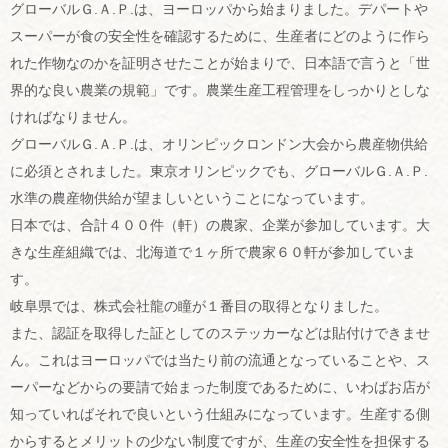
グローバルＧ.Ａ.Ｐ.は、ヨーロッパから始まりました。デパートや
スーパーが食の安全性を確認するために、生産者にどのように作ら
れた作物なのかを証明させたことが始まりで、日本語で言うと「世
界的な良い農業の規範」です。農業生産工程管理をしっかりとしな
ければなりません。
グローバルＧ.Ａ.Ｐ.は、オリンピックロンドン大会から農産物供給
に必須とされました。東京オリンピックでも、グローバルＧ.Ａ.Ｐ.
水準の農産物供給が望ましいということになっています。
日本では、合計４００件（軒）の農家、企業が参加しています。大
きな生産組織では、北海道で１ヶ所で農家６０軒が参加していま
す。
岐阜県では、株式会社龍の瞳が１番目の取得となりました。
また、認証を取得した証としてのステッカーなどは貼付けできませ
ん。これはヨーロッパでは当たり前の流通となっていることや、ス
ーパーなどからの要請で始まった制度であるために、いわばお店が
知っていればそれで良いという仕組みになっています。生産する側
からするとメリットの少ない制度ですが、生産の安全性を担保する