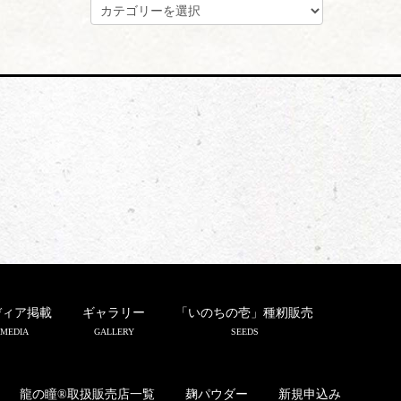
カ
テ
ゴ
リ
ー
ディア掲載
ギャラリー
「いのちの壱」種籾販売
MEDIA
GALLERY
SEEDS
龍の瞳®取扱販売店一覧
麹パウダー
新規申込み