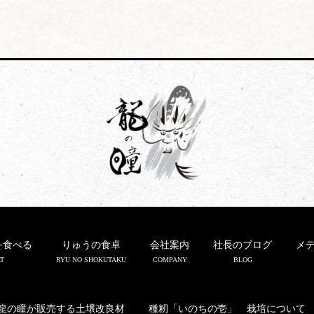
を食べる
りゅうの食卓
会社案内
社長のブログ
メ
T
RYU NO SHOKUTAKU
COMPANY
BLOG
龍の瞳が販売する土壌改良材
種籾「いのちの壱」 栽培について