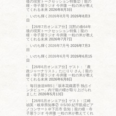
後の現実トークセッション特集②｜龍の
瞳・寺子屋ラジオ 今井隆 一粒の米が教え
てくれる未来
2026年8月3日
いのち輝く2026年8月号
2026年8月3
日
【26年7月オンエア分】沈黙の春64年
後の現実トークセッション特集｜龍の
瞳・寺子屋ラジオ 今井隆 一粒の米が教え
てくれる未来
2026年7月7日
いのち輝く2026年7月号
2026年7月3
日
いのち輝く2026年6月号
2026年6月15
日
【26年6月オンエア分】ゲスト：「農
政ジャーナリスト」たにりり さん｜龍の
瞳・寺子屋ラジオ 今井隆 一粒の米が教え
てくれる未来
2026年6月8日
毎日放送MBS |「坂本花織選手 独占イ
ンタビュー」内で龍の瞳が取り上げられ
ました
2026年5月13日
【26年5月オンエア分】ゲスト：江崎
禎英・岐阜県知事② ※5/30 紀平凱成ピア
ノコンサート＠下呂市 告知｜龍の瞳・寺
子屋ラジオ 今井隆 一粒の米が教えてくれ