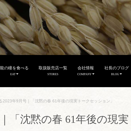
龍の瞳を食べる
取扱販売店一覧
会社情報
社長のブログ
EAT
STORES
COMPANY
BLOG
る2023年9月号｜「沈黙の春 61年後の現実トークセッション」
号｜「沈黙の春 61年後の現実