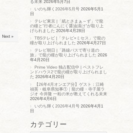
る未来
2026年5月7日
いのち輝く2026年5月号
2026年5月1
日
テレビ東京 |「紙とさまぁ～ず」で龍
の瞳と”行者にんにく醤油漬け”が取り上
げられました
2026年4月28日
Next »
TBSテレビ |「テレビ×ミセス」で龍の
瞳が取り上げられました
2026年4月27日
テレビ朝日 |「路線バスで寄り道の
旅」で龍の瞳が取り上げられました
2026
年4月20日
Prime Video 独占配信中 | ベストフレ
ンドハウス2で龍の瞳が取り上げられまし
た
2026年4月20日
【26年4月オンエア分】ゲスト：江崎
禎英・岐阜県知事①｜龍の瞳・寺子屋ラ
ジオ 今井隆 一粒の米が教えてくれる未来
2026年4月6日
いのち輝く2026年4月号
2026年4月1
日
カテゴリー