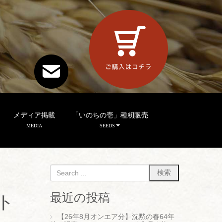
メディア掲載
「いのちの壱」種籾販売
MEDIA
SEEDS
最近の投稿
ト
【26年8月オンエア分】沈黙の春64年