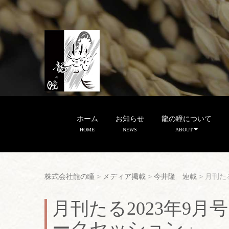
ホーム
お知らせ
龍の瞳について
HOME
NEWS
ABOUT
株式会社龍の瞳
>
メディア掲載
>
今井隆 連載
>
月刊た
月刊たる2023年9月
ークセッション」