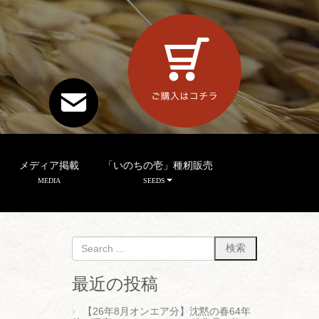
メディア掲載
「いのちの壱」種籾販売
MEDIA
SEEDS
最近の投稿
【26年8月オンエア分】沈黙の春64年