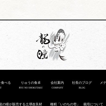
を食べる
りゅうの食卓
会社案内
社長のブログ
メ
T
RYU NO SHOKUTAKU
COMPANY
BLOG
龍の瞳が販売する土壌改良材
種籾「いのちの壱」 栽培について