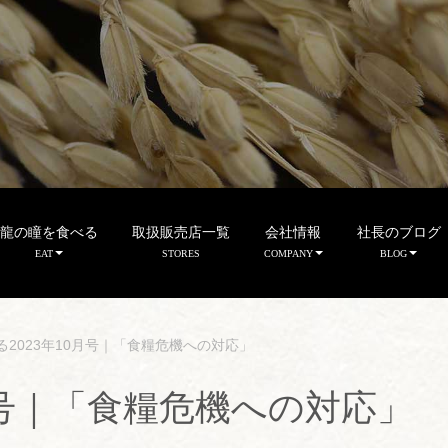
龍の瞳を食べる
取扱販売店一覧
会社情報
社長のブログ
EAT
STORES
COMPANY
BLOG
る2023年10月号｜「食糧危機への対応」
0月号｜「食糧危機への対応」