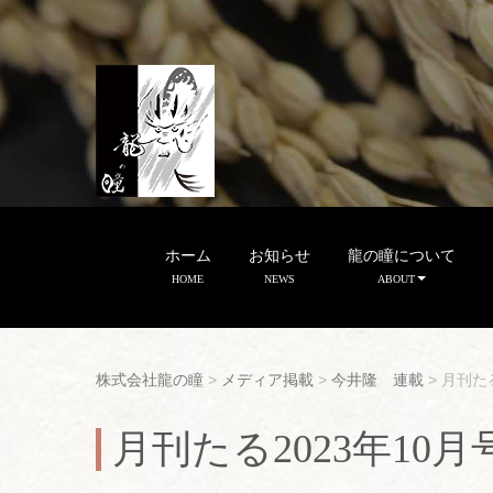
ホーム
お知らせ
龍の瞳について
HOME
NEWS
ABOUT
株式会社龍の瞳
>
メディア掲載
>
今井隆 連載
>
月刊た
月刊たる2023年1