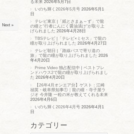
る未来
2026年5月7日
いのち輝く2026年5月号
2026年5月1
日
テレビ東京 |「紙とさまぁ～ず」で龍
Next »
の瞳と”行者にんにく醤油漬け”が取り上
げられました
2026年4月28日
TBSテレビ |「テレビ×ミセス」で龍の
瞳が取り上げられました
2026年4月27日
テレビ朝日 |「路線バスで寄り道の
旅」で龍の瞳が取り上げられました
2026
年4月20日
Prime Video 独占配信中 | ベストフレ
ンドハウス2で龍の瞳が取り上げられまし
た
2026年4月20日
【26年4月オンエア分】ゲスト：江崎
禎英・岐阜県知事①｜龍の瞳・寺子屋ラ
ジオ 今井隆 一粒の米が教えてくれる未来
2026年4月6日
いのち輝く2026年4月号
2026年4月1
日
カテゴリー