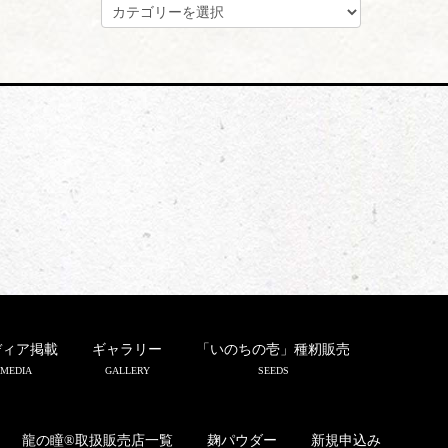
カ
テ
ゴ
リ
ー
ディア掲載
ギャラリー
「いのちの壱」種籾販売
MEDIA
GALLERY
SEEDS
龍の瞳®取扱販売店一覧
麹パウダー
新規申込み