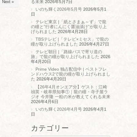
る未来
2026年5月7日
Next »
いのち輝く2026年5月号
2026年5月1
日
テレビ東京 |「紙とさまぁ～ず」で龍
の瞳と”行者にんにく醤油漬け”が取り上
げられました
2026年4月28日
TBSテレビ |「テレビ×ミセス」で龍の
瞳が取り上げられました
2026年4月27日
テレビ朝日 |「路線バスで寄り道の
旅」で龍の瞳が取り上げられました
2026
年4月20日
Prime Video 独占配信中 | ベストフレ
ンドハウス2で龍の瞳が取り上げられまし
た
2026年4月20日
【26年4月オンエア分】ゲスト：江崎
禎英・岐阜県知事①｜龍の瞳・寺子屋ラ
ジオ 今井隆 一粒の米が教えてくれる未来
2026年4月6日
いのち輝く2026年4月号
2026年4月1
日
カテゴリー