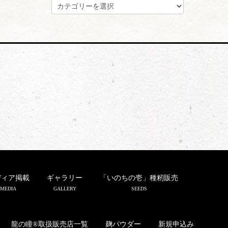
カ
テ
ゴ
リ
ー
ディア掲載
ギャラリー
「いのちの壱」種籾販売
MEDIA
GALLERY
SEEDS
龍の瞳®取扱販売店一覧
麹パウダー
新規申込み