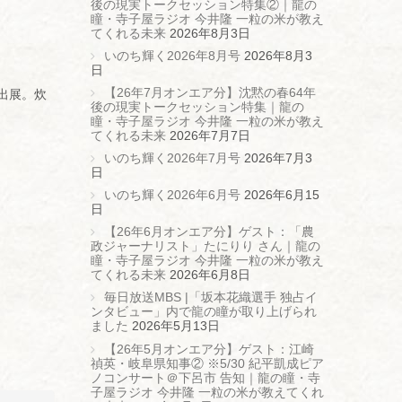
後の現実トークセッション特集②｜龍の
瞳・寺子屋ラジオ 今井隆 一粒の米が教え
てくれる未来
2026年8月3日
いのち輝く2026年8月号
2026年8月3
日
【26年7月オンエア分】沈黙の春64年
出展。炊
後の現実トークセッション特集｜龍の
瞳・寺子屋ラジオ 今井隆 一粒の米が教え
てくれる未来
2026年7月7日
いのち輝く2026年7月号
2026年7月3
日
いのち輝く2026年6月号
2026年6月15
日
【26年6月オンエア分】ゲスト：「農
政ジャーナリスト」たにりり さん｜龍の
瞳・寺子屋ラジオ 今井隆 一粒の米が教え
てくれる未来
2026年6月8日
毎日放送MBS |「坂本花織選手 独占イ
ンタビュー」内で龍の瞳が取り上げられ
ました
2026年5月13日
【26年5月オンエア分】ゲスト：江崎
禎英・岐阜県知事② ※5/30 紀平凱成ピア
ノコンサート＠下呂市 告知｜龍の瞳・寺
子屋ラジオ 今井隆 一粒の米が教えてくれ