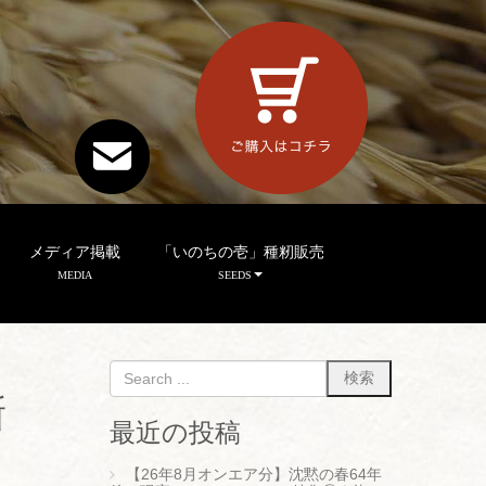
メディア掲載
「いのちの壱」種籾販売
MEDIA
SEEDS
新
最近の投稿
【26年8月オンエア分】沈黙の春64年