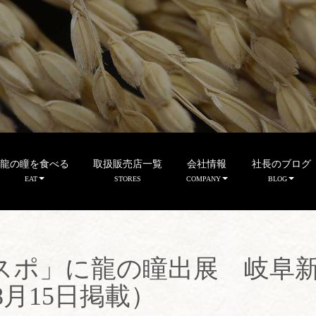
龍の瞳を食べる
取扱販売店一覧
会社情報
社長のブログ
EAT
STORES
COMPANY
BLOG
スポ」に龍の瞳出展 岐阜
8月15日掲載）