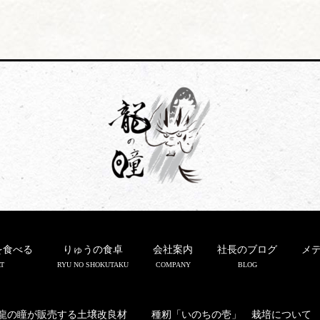
を食べる
りゅうの食卓
会社案内
社長のブログ
メ
T
RYU NO SHOKUTAKU
COMPANY
BLOG
龍の瞳が販売する土壌改良材
種籾「いのちの壱」 栽培について