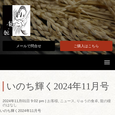
メールで問合せ
ご購入はこちら
N
a
v
i
g
a
いのち輝く2024年11月号
t
i
o
n
2024年11月01日 9:02 pm
|
お客様
,
ニュース
,
りゅうの食卓
,
龍の瞳
のはなし
いのち輝く2024年11月号