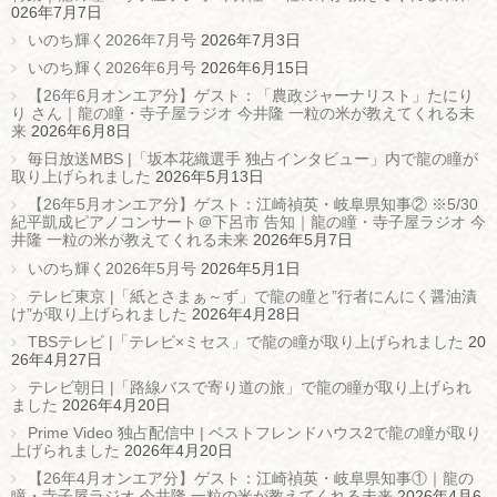
026年7月7日
いのち輝く2026年7月号
2026年7月3日
いのち輝く2026年6月号
2026年6月15日
【26年6月オンエア分】ゲスト：「農政ジャーナリスト」たにり
り さん｜龍の瞳・寺子屋ラジオ 今井隆 一粒の米が教えてくれる未
来
2026年6月8日
毎日放送MBS |「坂本花織選手 独占インタビュー」内で龍の瞳が
取り上げられました
2026年5月13日
【26年5月オンエア分】ゲスト：江崎禎英・岐阜県知事② ※5/30
紀平凱成ピアノコンサート＠下呂市 告知｜龍の瞳・寺子屋ラジオ 今
井隆 一粒の米が教えてくれる未来
2026年5月7日
いのち輝く2026年5月号
2026年5月1日
テレビ東京 |「紙とさまぁ～ず」で龍の瞳と”行者にんにく醤油漬
け”が取り上げられました
2026年4月28日
TBSテレビ |「テレビ×ミセス」で龍の瞳が取り上げられました
20
26年4月27日
テレビ朝日 |「路線バスで寄り道の旅」で龍の瞳が取り上げられ
ました
2026年4月20日
Prime Video 独占配信中 | ベストフレンドハウス2で龍の瞳が取り
上げられました
2026年4月20日
【26年4月オンエア分】ゲスト：江崎禎英・岐阜県知事①｜龍の
瞳・寺子屋ラジオ 今井隆 一粒の米が教えてくれる未来
2026年4月6