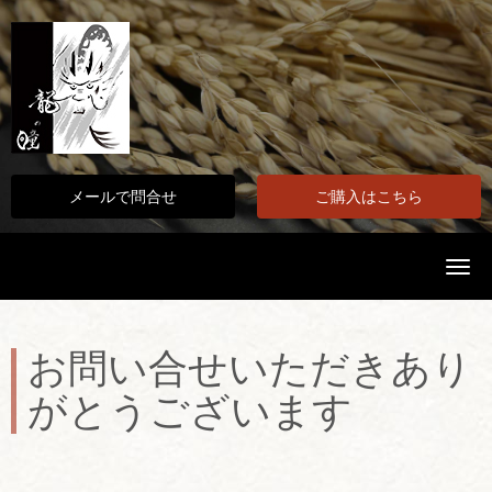
メールで問合せ
ご購入はこちら
N
a
v
i
g
a
お問い合せいただきあり
t
i
がとうございます
o
n