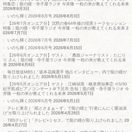
特集②｜龍の瞳・寺子屋ラジオ 今井隆 一粒の米が教えてくれる未来
2026年8月3日
いのち輝く2026年8月号
2026年8月3日
【26年7月オンエア分】沈黙の春64年後の現実トークセッション
特集｜龍の瞳・寺子屋ラジオ 今井隆 一粒の米が教えてくれる未来
2
026年7月7日
いのち輝く2026年7月号
2026年7月3日
いのち輝く2026年6月号
2026年6月15日
【26年6月オンエア分】ゲスト：「農政ジャーナリスト」たにり
り さん｜龍の瞳・寺子屋ラジオ 今井隆 一粒の米が教えてくれる未
来
2026年6月8日
毎日放送MBS |「坂本花織選手 独占インタビュー」内で龍の瞳が
取り上げられました
2026年5月13日
【26年5月オンエア分】ゲスト：江崎禎英・岐阜県知事② ※5/30
紀平凱成ピアノコンサート＠下呂市 告知｜龍の瞳・寺子屋ラジオ 今
井隆 一粒の米が教えてくれる未来
2026年5月7日
いのち輝く2026年5月号
2026年5月1日
テレビ東京 |「紙とさまぁ～ず」で龍の瞳と”行者にんにく醤油漬
け”が取り上げられました
2026年4月28日
TBSテレビ |「テレビ×ミセス」で龍の瞳が取り上げられました
20
26年4月27日