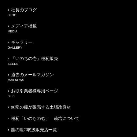
社長のブログ
BLOG
メディア掲載
MEDIA
ギャラリー
GALLERY
「いのちの壱」種籾販売
SEEDS
過去のメールマガジン
MAILNEWS
お取引業者様専用ページ
BtoB
㈱龍の瞳が販売する土壌改良材
種籾「いのちの壱」 栽培について
龍の瞳®取扱販売店一覧