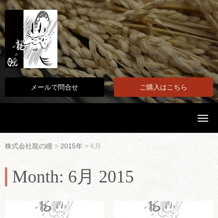
メールで問合せ
ご購入はこちら
N
a
v
i
株式会社龍の瞳
>
2015年
>
6月
g
a
t
Month:
6月 2015
i
o
n