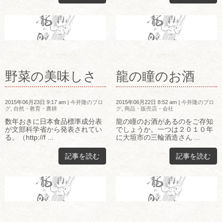
野菜の美味しさ
龍の瞳のお酒
2015年06月23日 9:17 am
|
今井隆のブロ
2015年06月22日 8:52 am
|
今井隆のブロ
グ
,
自然・教育・農耕
グ
,
商品・販売店・会社
数年おきに日本食品標準成分表
龍の瞳のお酒があるのをご存知
が文部科学省から発表されてい
でしょうか。一つは２０１０年
る。（http://f ...
に大垣市の三輪酒造さん ...
記事を読む
記事を読む