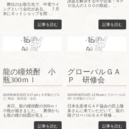
課題を解決する中小企業・ＮＰ
弊社のお取引先で、中電ウイ
Ｏ法人の１００の取組」 ...
ングという会社がある。 ７月
末にネットショップを閉 ...
記事を読む
記事を読む
龍の瞳焼酎 小
グローバルＧＡ
瓶300ｍｌ
Ｐ 研修会
2015年06月25日 5:27 pm
|
今井隆のブロ
2015年06月24日 12:59 pm
|
グローバルG
グ
,
商品・販売店・会社
AP
,
今井隆のブログ
本日、龍の瞳焼酎の300ｍｌ
日本生産者ＧＡＰ協会の田上隆
小瓶が届きました。 裏側から
多さんに来ていただいて、龍の
も龍の瞳の絵図が見え ...
瞳グローバルＧＡＰ研修 ...
記事を読む
記事を読む