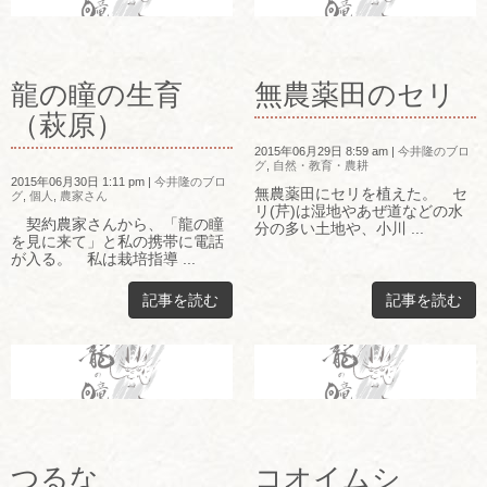
龍の瞳の生育
無農薬田のセリ
（萩原）
2015年06月29日 8:59 am
|
今井隆のブロ
グ
,
自然・教育・農耕
2015年06月30日 1:11 pm
|
今井隆のブロ
無農薬田にセリを植えた。 セ
グ
,
個人
,
農家さん
リ(芹)は湿地やあぜ道などの水
契約農家さんから、「龍の瞳
分の多い土地や、小川 ...
を見に来て」と私の携帯に電話
が入る。 私は栽培指導 ...
記事を読む
記事を読む
つるな
コオイムシ