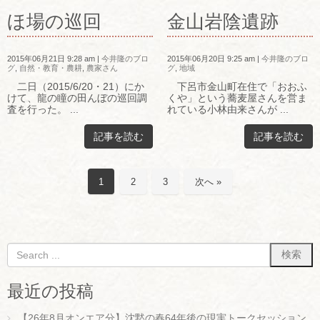
ほ場の巡回
金山岩陰遺跡
2015年06月21日 9:28 am
|
今井隆のブロ
2015年06月20日 9:25 am
|
今井隆のブロ
グ
,
自然・教育・農耕
,
農家さん
グ
,
地域
二日（2015/6/20・21）にか
下呂市金山町在住で「おおふ
けて、龍の瞳の田んぼの巡回調
くや」という蕎麦屋さんを営ま
査を行った。 ...
れている小林由来さんが ...
記事を読む
記事を読む
1
2
3
次へ »
最近の投稿
【26年8月オンエア分】沈黙の春64年後の現実トークセッション