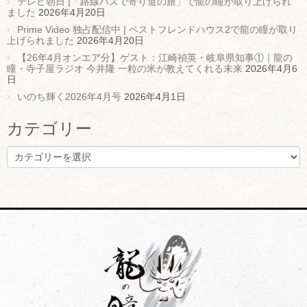
テレビ朝日 |「路線バスで寄り道の旅」で龍の瞳が取り上げられ
ました
2026年4月20日
Prime Video 独占配信中 | ベストフレンドハウス2で龍の瞳が取り
上げられました
2026年4月20日
【26年4月オンエア分】ゲスト：江崎禎英・岐阜県知事①｜龍の
瞳・寺子屋ラジオ 今井隆 一粒の米が教えてくれる未来
2026年4月6
日
いのち輝く2026年4月号
2026年4月1日
カテゴリー
カ
テ
ゴ
リ
ー