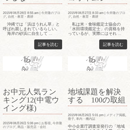
2015年06月28日 8:55 am
|
今井隆のブロ
2015年06月27日 8:33 am
|
今井隆のブロ
グ
,
自然・教育・農耕
グ
,
自然・教育・農耕
沖縄では「浜ほうれん草」と
私は米・食味鑑定士協会の
呼ばれ親しまれているらしい。
「水田環境鑑定士」の資格を持
海岸の砂浜に自生して ...
っているが、実際にはそれ ...
記事を読む
記事を読む
お中元人気ラン
地域課題を解決
キング12(中電ウ
する 100の取組
イング様)
2015年06月26日 5:01 pm
|
メディア掲載
,
冊子
,
車内・機内誌
2015年06月26日 5:06 pm
|
お客様
,
今井隆
中小企業庁調査室発行の「地域
のブログ
,
商品・販売店・会社