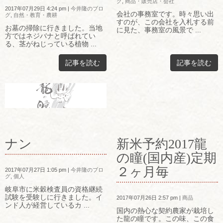
グ
,
商品・販売店・会社
2017年07月29日 4:24 pm
|
今井隆のブロ
会社の事務室です。時々思い出
グ
,
自然・教育・農耕
すのが、この会社を入札する前
お墓の掃除に行きました。当地
に見た、事務室の風景で ...
方ではネジバナと呼ばれてい
る、茎がねじっている植物 ...
記事を読む
記事を読む
ナン
新米予約2017龍
の瞳(国内産)定期
２ヶ月毎
2017年07月27日 1:05 pm
|
今井隆のブロ
グ
,
個人
岐阜市に米穀検査員の資格継続
試験を受験しに行きました。イ
2017年07月26日 2:57 pm
|
商品
ンド人が経営しているカ ...
国内の熱心な契約農家が栽培し
た龍の瞳です。この味、この食