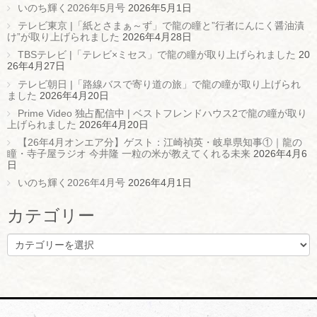
いのち輝く2026年5月号
2026年5月1日
テレビ東京 |「紙とさまぁ～ず」で龍の瞳と”行者にんにく醤油漬
け”が取り上げられました
2026年4月28日
TBSテレビ |「テレビ×ミセス」で龍の瞳が取り上げられました
20
26年4月27日
テレビ朝日 |「路線バスで寄り道の旅」で龍の瞳が取り上げられ
ました
2026年4月20日
Prime Video 独占配信中 | ベストフレンドハウス2で龍の瞳が取り
上げられました
2026年4月20日
【26年4月オンエア分】ゲスト：江崎禎英・岐阜県知事①｜龍の
瞳・寺子屋ラジオ 今井隆 一粒の米が教えてくれる未来
2026年4月6
日
いのち輝く2026年4月号
2026年4月1日
カテゴリー
カ
テ
ゴ
リ
ー