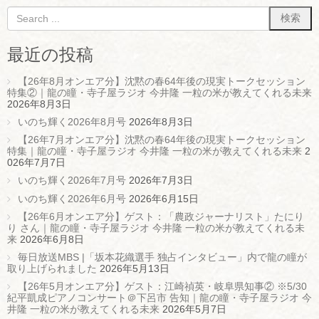
最近の投稿
【26年8月オンエア分】沈黙の春64年後の現実トークセッション
特集②｜龍の瞳・寺子屋ラジオ 今井隆 一粒の米が教えてくれる未来
2026年8月3日
いのち輝く2026年8月号
2026年8月3日
【26年7月オンエア分】沈黙の春64年後の現実トークセッション
特集｜龍の瞳・寺子屋ラジオ 今井隆 一粒の米が教えてくれる未来
2
026年7月7日
いのち輝く2026年7月号
2026年7月3日
いのち輝く2026年6月号
2026年6月15日
【26年6月オンエア分】ゲスト：「農政ジャーナリスト」たにり
り さん｜龍の瞳・寺子屋ラジオ 今井隆 一粒の米が教えてくれる未
来
2026年6月8日
毎日放送MBS |「坂本花織選手 独占インタビュー」内で龍の瞳が
取り上げられました
2026年5月13日
【26年5月オンエア分】ゲスト：江崎禎英・岐阜県知事② ※5/30
紀平凱成ピアノコンサート＠下呂市 告知｜龍の瞳・寺子屋ラジオ 今
井隆 一粒の米が教えてくれる未来
2026年5月7日