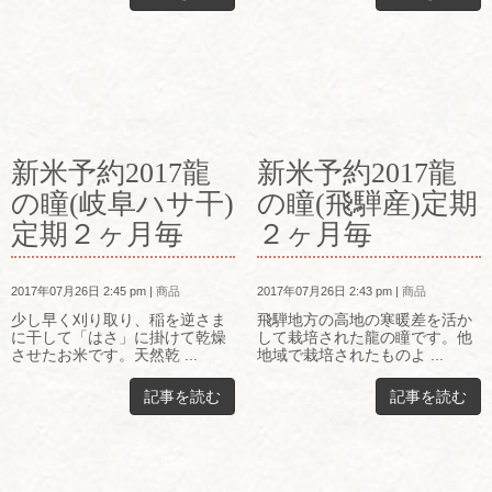
新米予約2017龍
新米予約2017龍
の瞳(岐阜ハサ干)
の瞳(飛騨産)定期
定期２ヶ月毎
２ヶ月毎
2017年07月26日 2:45 pm
|
商品
2017年07月26日 2:43 pm
|
商品
少し早く刈り取り、稲を逆さま
飛騨地方の高地の寒暖差を活か
に干して「はさ」に掛けて乾燥
して栽培された龍の瞳です。他
させたお米です。天然乾 ...
地域で栽培されたものよ ...
記事を読む
記事を読む