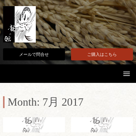
メールで問合せ
ご購入はこちら
N
a
v
i
g
a
Month:
7月 2017
t
i
o
n