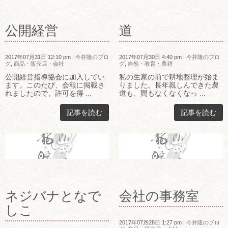
公開経営
道
2017年07月31日 12:10 pm
|
今井隆のブロ
2017年07月30日 4:40 pm
|
今井隆のブロ
グ
,
商品・販売店・会社
グ
,
自然・教育・農耕
公開経営指導協会に加入してい
私の生家の前で耕地整理が始ま
ます。このたび、会報に掲載さ
りました。長年親しんできた農
れましたので、許可を得 ...
道も、間もなくなくなっ ...
記事を読む
記事を読む
ネジバナとなで
会社の事務室
しこ
2017年07月28日 1:27 pm
|
今井隆のブロ