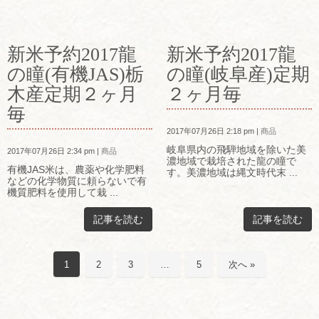
新米予約2017龍
新米予約2017龍
の瞳(有機JAS)栃
の瞳(岐阜産)定期
木産定期２ヶ月
２ヶ月毎
毎
2017年07月26日 2:18 pm
|
商品
岐阜県内の飛騨地域を除いた美
2017年07月26日 2:34 pm
|
商品
濃地域で栽培された龍の瞳で
有機JAS米は、農薬や化学肥料
す。美濃地域は縄文時代末 ...
などの化学物質に頼らないで有
機質肥料を使用して栽 ...
記事を読む
記事を読む
1
2
3
…
5
次へ »