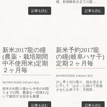
感、初体験炊き立ての龍 ...
記事を読む
記事を読む
新米2017龍の瞳
新米予約2017龍
(農薬・栽培期間
の瞳(岐阜ハサ干)
中不使用米)定期
定期２ヶ月毎
２ヶ月毎
2017年07月26日 2:46 pm
|
商品
少し早く刈り取り、稲を逆さま
2017年07月26日 2:52 pm
|
商品
に干して「はさ」に掛けて乾燥
前年の刈取り後から今年の刈取
させたお米です。天然乾 ...
りまでの間、農薬を一切使わな
いで栽培する安全を最優 ...
記事を読む
記事を読む