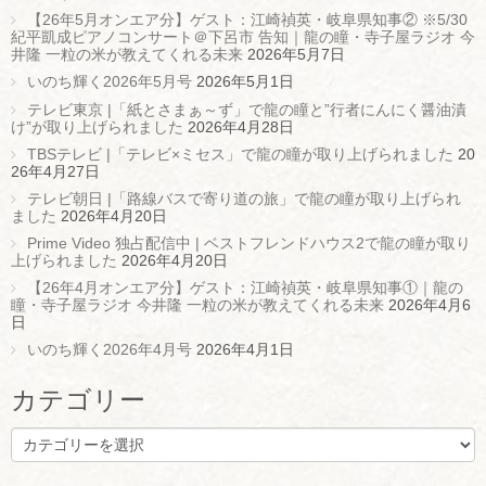
【26年5月オンエア分】ゲスト：江崎禎英・岐阜県知事② ※5/30
紀平凱成ピアノコンサート＠下呂市 告知｜龍の瞳・寺子屋ラジオ 今
井隆 一粒の米が教えてくれる未来
2026年5月7日
いのち輝く2026年5月号
2026年5月1日
テレビ東京 |「紙とさまぁ～ず」で龍の瞳と”行者にんにく醤油漬
け”が取り上げられました
2026年4月28日
TBSテレビ |「テレビ×ミセス」で龍の瞳が取り上げられました
20
26年4月27日
テレビ朝日 |「路線バスで寄り道の旅」で龍の瞳が取り上げられ
ました
2026年4月20日
Prime Video 独占配信中 | ベストフレンドハウス2で龍の瞳が取り
上げられました
2026年4月20日
【26年4月オンエア分】ゲスト：江崎禎英・岐阜県知事①｜龍の
瞳・寺子屋ラジオ 今井隆 一粒の米が教えてくれる未来
2026年4月6
日
いのち輝く2026年4月号
2026年4月1日
カテゴリー
カ
テ
ゴ