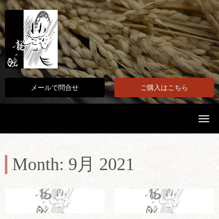
メールで問合せ
ご購入はこちら
N
a
v
i
g
a
Month:
9月 2021
t
i
o
n