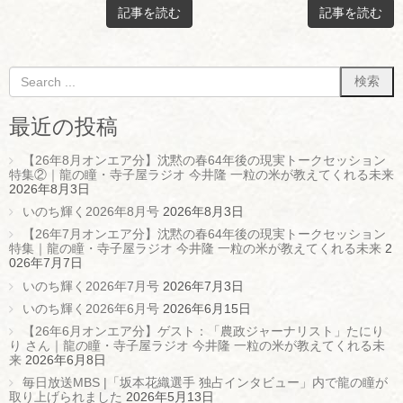
記事を読む
記事を読む
最近の投稿
【26年8月オンエア分】沈黙の春64年後の現実トークセッション
特集②｜龍の瞳・寺子屋ラジオ 今井隆 一粒の米が教えてくれる未来
2026年8月3日
いのち輝く2026年8月号
2026年8月3日
【26年7月オンエア分】沈黙の春64年後の現実トークセッション
特集｜龍の瞳・寺子屋ラジオ 今井隆 一粒の米が教えてくれる未来
2
026年7月7日
いのち輝く2026年7月号
2026年7月3日
いのち輝く2026年6月号
2026年6月15日
【26年6月オンエア分】ゲスト：「農政ジャーナリスト」たにり
り さん｜龍の瞳・寺子屋ラジオ 今井隆 一粒の米が教えてくれる未
来
2026年6月8日
毎日放送MBS |「坂本花織選手 独占インタビュー」内で龍の瞳が
取り上げられました
2026年5月13日