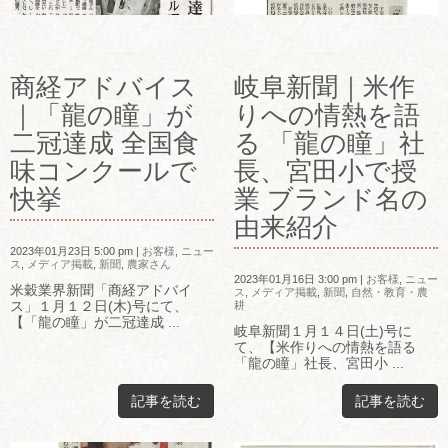
商経アドバイス
岐阜新聞｜米作
｜「龍の瞳」が
りへの情熱を語
二冠達成 全国食
る 「龍の瞳」社
味コンクールで
長、宮田小で授
快挙
業 ブランド名の
由来紹介
2023年01月23日 5:00 pm
|
お客様
,
ニュー
ス
,
メディア掲載
,
新聞
,
農家さん
2023年01月16日 3:00 pm
|
お客様
,
ニュー
米穀業界新聞「商経アドバイ
ス
,
メディア掲載
,
新聞
,
自然・教育・農
ス」１月１２日(木)号にて、
耕
【「龍の瞳」が二冠達成 ...
岐阜新聞１月１４日(土)号に
て、【米作りへの情熱を語る
「龍の瞳」社長、宮田小 ...
記事を読む
記事を読む