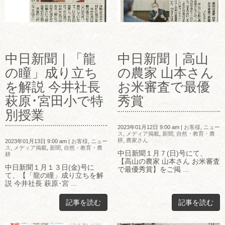
中日新聞｜「龍
中日新聞｜高山
の瞳」成り立ち
の農家 山本さん
を解説 今井社長
お米審査で最優
萩原･宮田小で特
秀賞
別授業
2023年01月12日 9:00 am
|
お客様
,
ニュー
ス
,
メディア掲載
,
新聞
,
自然・教育・農
耕
,
農家さん
2023年01月13日 9:00 am
|
お客様
,
ニュー
ス
,
メディア掲載
,
新聞
,
自然・教育・農
中日新聞１月７(日)号にて、
耕
【高山の農家 山本さん お米審査
中日新聞１月１３日(金)号に
で最優秀賞】をご掲 ...
て、【「龍の瞳」成り立ちを解
説 今井社長 萩原･宮 ...
記事を読む
記事を読む