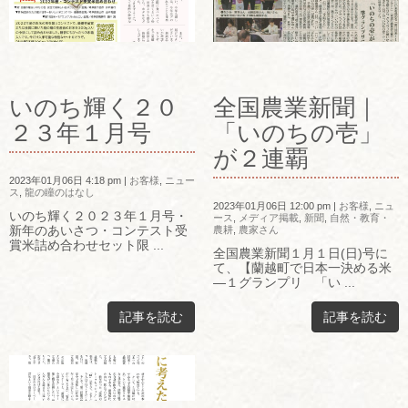
いのち輝く２０
全国農業新聞｜
２３年１月号
「いのちの壱」
が２連覇
2023年01月06日 4:18 pm
|
お客様
,
ニュー
ス
,
龍の瞳のはなし
2023年01月06日 12:00 pm
|
お客様
,
ニュ
いのち輝く２０２３年１月号・
ース
,
メディア掲載
,
新聞
,
自然・教育・
新年のあいさつ・コンテスト受
農耕
,
農家さん
賞米詰め合わせセット限 ...
全国農業新聞１月１日(日)号に
て、【蘭越町で日本一決める米
―１グランプリ 「い ...
記事を読む
記事を読む