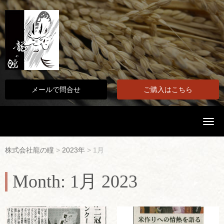
メールで問合せ
ご購入はこちら
N
a
v
i
株式会社龍の瞳
>
2023年
>
1月
g
a
t
Month:
1月 2023
i
o
n