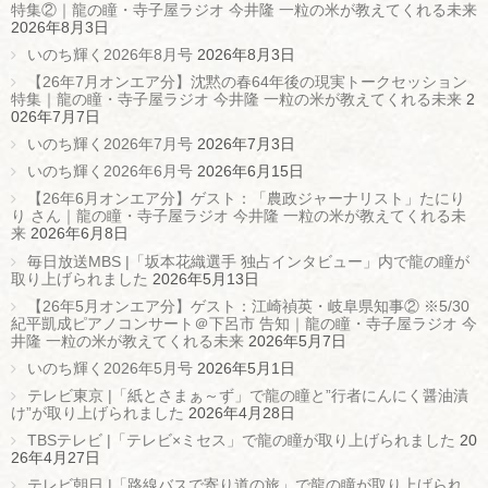
特集②｜龍の瞳・寺子屋ラジオ 今井隆 一粒の米が教えてくれる未来
2026年8月3日
いのち輝く2026年8月号
2026年8月3日
【26年7月オンエア分】沈黙の春64年後の現実トークセッション
特集｜龍の瞳・寺子屋ラジオ 今井隆 一粒の米が教えてくれる未来
2
026年7月7日
いのち輝く2026年7月号
2026年7月3日
いのち輝く2026年6月号
2026年6月15日
【26年6月オンエア分】ゲスト：「農政ジャーナリスト」たにり
り さん｜龍の瞳・寺子屋ラジオ 今井隆 一粒の米が教えてくれる未
来
2026年6月8日
毎日放送MBS |「坂本花織選手 独占インタビュー」内で龍の瞳が
取り上げられました
2026年5月13日
【26年5月オンエア分】ゲスト：江崎禎英・岐阜県知事② ※5/30
紀平凱成ピアノコンサート＠下呂市 告知｜龍の瞳・寺子屋ラジオ 今
井隆 一粒の米が教えてくれる未来
2026年5月7日
いのち輝く2026年5月号
2026年5月1日
テレビ東京 |「紙とさまぁ～ず」で龍の瞳と”行者にんにく醤油漬
け”が取り上げられました
2026年4月28日
TBSテレビ |「テレビ×ミセス」で龍の瞳が取り上げられました
20
26年4月27日
テレビ朝日 |「路線バスで寄り道の旅」で龍の瞳が取り上げられ