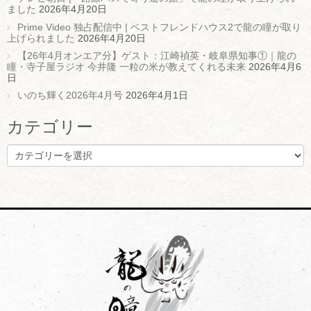
ました
2026年4月20日
Prime Video 独占配信中 | ベストフレンドハウス2で龍の瞳が取り
上げられました
2026年4月20日
【26年4月オンエア分】ゲスト：江崎禎英・岐阜県知事①｜龍の
瞳・寺子屋ラジオ 今井隆 一粒の米が教えてくれる未来
2026年4月6
日
いのち輝く2026年4月号
2026年4月1日
カテゴリー
カ
テ
ゴ
リ
ー