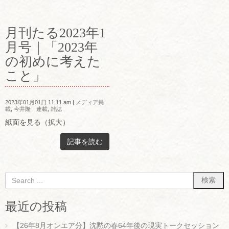
月刊たる2023年1
月号｜「2023年
の初めに考えた
こと」
2023年01月01日 11:11 am
|
メディア掲
載
,
今井隆 連載
,
雑誌
紙面を見る（拡大）
記事を読む
最近の投稿
【26年8月オンエア分】沈黙の春64年後の現実トークセッション