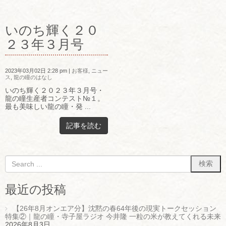
いのち輝く２０
２３年３月号
2023年03月02日 2:28 pm
|
お客様
,
ニュー
ス
,
龍の瞳のはなし
いのち輝く２０２３年３月号・
龍の瞳生産者コンテスト№１。
最も美味しい龍の瞳・発 ...
記事を読む
最近の投稿
【26年8月オンエア分】沈黙の春64年後の現実トークセッション
特集②｜龍の瞳・寺子屋ラジオ 今井隆 一粒の米が教えてくれる未来
2026年8月3日