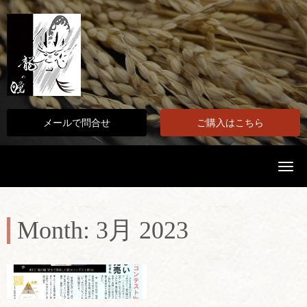
メールで問合せ
ご購入はこちら
N
a
v
i
g
a
Month:
3月 2023
t
i
o
n