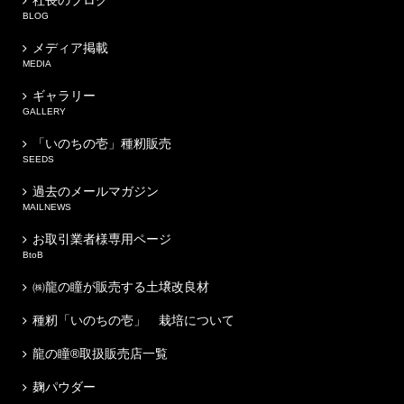
社長のブログ
BLOG
メディア掲載
MEDIA
ギャラリー
GALLERY
「いのちの壱」種籾販売
SEEDS
過去のメールマガジン
MAILNEWS
お取引業者様専用ページ
BtoB
㈱龍の瞳が販売する土壌改良材
種籾「いのちの壱」 栽培について
龍の瞳®取扱販売店一覧
麹パウダー