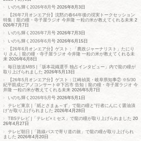
いのち輝く2026年8月号
2026年8月3日
【26年7月オンエア分】沈黙の春64年後の現実トークセッション
特集｜龍の瞳・寺子屋ラジオ 今井隆 一粒の米が教えてくれる未来
2
026年7月7日
いのち輝く2026年7月号
2026年7月3日
いのち輝く2026年6月号
2026年6月15日
【26年6月オンエア分】ゲスト：「農政ジャーナリスト」たにり
り さん｜龍の瞳・寺子屋ラジオ 今井隆 一粒の米が教えてくれる未
来
2026年6月8日
毎日放送MBS |「坂本花織選手 独占インタビュー」内で龍の瞳が
取り上げられました
2026年5月13日
【26年5月オンエア分】ゲスト：江崎禎英・岐阜県知事② ※5/30
紀平凱成ピアノコンサート＠下呂市 告知｜龍の瞳・寺子屋ラジオ 今
井隆 一粒の米が教えてくれる未来
2026年5月7日
いのち輝く2026年5月号
2026年5月1日
テレビ東京 |「紙とさまぁ～ず」で龍の瞳と”行者にんにく醤油漬
け”が取り上げられました
2026年4月28日
TBSテレビ |「テレビ×ミセス」で龍の瞳が取り上げられました
20
26年4月27日
テレビ朝日 |「路線バスで寄り道の旅」で龍の瞳が取り上げられ
ました
2026年4月20日