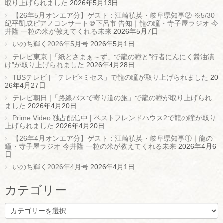
取り上げられました
2026年5月13日
【26年5月オンエア分】ゲスト：江崎禎英・岐阜県知事② ※5/30
紀平凱成ピアノコンサート＠下呂市 告知｜龍の瞳・寺子屋ラジオ 今
井隆 一粒の米が教えてくれる未来
2026年5月7日
いのち輝く2026年5月号
2026年5月1日
テレビ東京 |「紙とさまぁ～ず」で龍の瞳と”行者にんにく醤油漬
け”が取り上げられました
2026年4月28日
TBSテレビ |「テレビ×ミセス」で龍の瞳が取り上げられました
20
26年4月27日
テレビ朝日 |「路線バスで寄り道の旅」で龍の瞳が取り上げられ
ました
2026年4月20日
Prime Video 独占配信中 | ベストフレンドハウス2で龍の瞳が取り
上げられました
2026年4月20日
【26年4月オンエア分】ゲスト：江崎禎英・岐阜県知事①｜龍の
瞳・寺子屋ラジオ 今井隆 一粒の米が教えてくれる未来
2026年4月6
日
いのち輝く2026年4月号
2026年4月1日
カテゴリー
カ
テ
ゴ