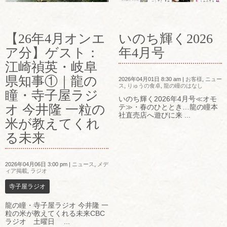
【26年4月オンエ
いのち輝く2026
ア分】ゲスト：
年4月号
江崎禎英・岐阜
県知事①｜龍の
2026年04月01日 8:30 am
|
お客様
,
ニュー
ス
,
りゅうの食卓
,
龍の瞳のはなし
瞳・寺子屋ラジ
いのち輝く2026年4月号≪オモ
オ 今井隆 一粒の
テ≫・春のひととき…龍の瞳本
社直売店へ遊びに来 ...
米が教えてくれ
る未来
2026年04月06日 3:00 pm
|
ニュース
,
メデ
ィア掲載
,
ラジオ
寺子屋ラジオ
龍の瞳・寺子屋ラジオ 今井隆 一
粒の米が教えてくれる未来CBC
ラジオ 土曜日 ...