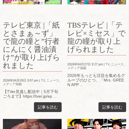
テレビ東京 |「紙
TBSテレビ |「テ
とさまぁ～ず」
レビ×ミセス」で
で龍の瞳と”行者
龍の瞳が取り上
にんにく醤油漬
げられました
け”が取り上げら
れました
2026年04月27日 9:27 pm
|
TV
,
ニュース
,
メディア掲載
2026年もっとも注目を集めるグ
ループのひとつ、「Mrs. GREE
2026年04月28日 3:07 pm
|
TV
,
ニュース
,
メディア掲載
N APP ...
【TVer見逃し配信中｜5月下旬
ごろまで】https://tver.jp/ep ...
記事を読む
記事を読む