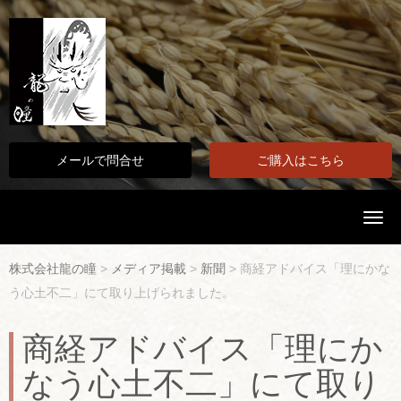
メールで問合せ
ご購入はこちら
N
a
v
i
株式会社龍の瞳
>
メディア掲載
>
新聞
>
商経アドバイス「理にかな
g
a
う心土不二」にて取り上げられました。
t
i
o
商経アドバイス「理にか
n
なう心土不二」にて取り