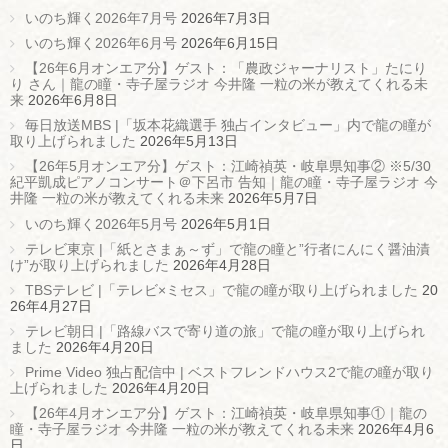
いのち輝く2026年7月号
2026年7月3日
いのち輝く2026年6月号
2026年6月15日
【26年6月オンエア分】ゲスト：「農政ジャーナリスト」たにり
り さん｜龍の瞳・寺子屋ラジオ 今井隆 一粒の米が教えてくれる未
来
2026年6月8日
毎日放送MBS |「坂本花織選手 独占インタビュー」内で龍の瞳が
取り上げられました
2026年5月13日
【26年5月オンエア分】ゲスト：江崎禎英・岐阜県知事② ※5/30
紀平凱成ピアノコンサート＠下呂市 告知｜龍の瞳・寺子屋ラジオ 今
井隆 一粒の米が教えてくれる未来
2026年5月7日
いのち輝く2026年5月号
2026年5月1日
テレビ東京 |「紙とさまぁ～ず」で龍の瞳と”行者にんにく醤油漬
け”が取り上げられました
2026年4月28日
TBSテレビ |「テレビ×ミセス」で龍の瞳が取り上げられました
20
26年4月27日
テレビ朝日 |「路線バスで寄り道の旅」で龍の瞳が取り上げられ
ました
2026年4月20日
Prime Video 独占配信中 | ベストフレンドハウス2で龍の瞳が取り
上げられました
2026年4月20日
【26年4月オンエア分】ゲスト：江崎禎英・岐阜県知事①｜龍の
瞳・寺子屋ラジオ 今井隆 一粒の米が教えてくれる未来
2026年4月6
日