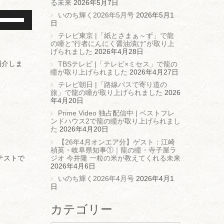
矢
に
る未来
2026年5月7日
ー
使
印
は
ム
ボ
いのち輝く2026年5月号
2026年5月1
っ
キ
上
調
リ
日
て
ー
下
節
ュ
く
を
矢
テレビ東京 |「紙とさまぁ～ず」で龍
に
ー
だ
使
印
の瞳と”行者にんにく醤油漬け”が取り上
は
ム
さ
っ
キ
げられました
2026年4月28日
上
調
い。
て
ー
下
節
紹介しま
TBSテレビ |「テレビ×ミセス」で龍の
く
を
矢
に
瞳が取り上げられました
2026年4月27日
だ
使
印
は
さ
っ
キ
テレビ朝日 |「路線バスで寄り道の
上
い。
て
ー
旅」で龍の瞳が取り上げられました
2026
下
く
を
年4月20日
矢
だ
使
印
Prime Video 独占配信中 | ベストフレ
さ
っ
キ
ンドハウス2で龍の瞳が取り上げられまし
い。
て
ー
た
2026年4月20日
く
を
だ
使
【26年4月オンエア分】ゲスト：江崎
さ
っ
禎英・岐阜県知事①｜龍の瞳・寺子屋ラ
い。
て
ジオ 今井隆 一粒の米が教えてくれる未来
テストで
く
2026年4月6日
だ
いのち輝く2026年4月号
2026年4月1
さ
日
い。
カテゴリー