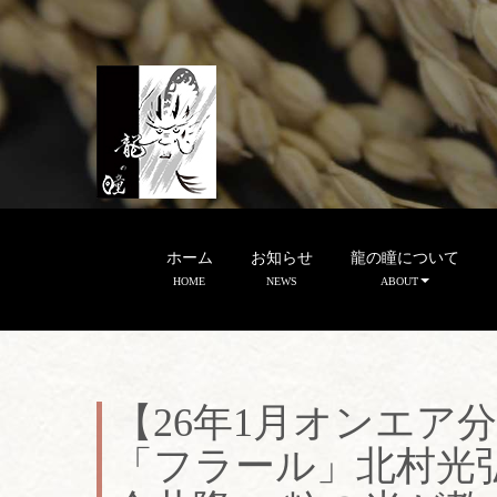
ホーム
お知らせ
龍の瞳について
HOME
NEWS
ABOUT
【26年1月オンエア
「フラール」北村光