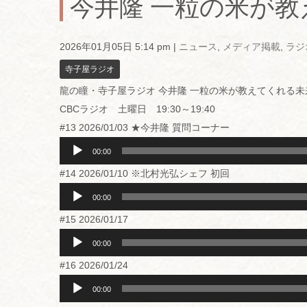
今井隆 一粒の米が
2026年01月05日 5:14 pm
|
ニュース
,
メディア掲載
,
ラジ
寺子屋ラジオ
龍の瞳・寺子屋ラジオ 今井隆 一粒の米が教えてくれる未
CBCラジオ 土曜日 19:30～19:40
#13 2026/01/03 ★今井隆 質問コーナー
音
声
00:00
プ
#14 2026/01/10 ※北村光弘シェフ 初回
レ
ー
音
ヤ
声
00:00
ー
プ
#15 2026/01/17
レ
ー
音
ヤ
声
00:00
ー
プ
#16 2026/01/24
レ
ー
音
ヤ
声
00:00
ー
プ