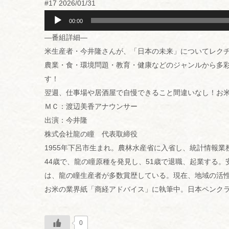
#17 2026/01/31
レ
ー
音
ヤ
声
00:00
ー
プ
—番組詳細—
レ
ー
米生産者・今井隆さんが、「日本の未来」についてレク
ヤ
ー
農業・食・環境問題・教育・健康などのジャンルから多
す！
翌週、仕事場や居酒屋で自慢できること間違いなし！お
ＭＣ：渡辺美香アナウンサー
出演：今井隆
株式会社龍の瞳 代表取締役
1955年下呂市生まれ。農林水産省に入省し、統計情報業
44歳で、龍の瞳原種を発見し、51歳で退職、起業する
は、龍の瞳生産者が多数賞歴している。現在、地域の活
お米の業界紙「商経アドバイス」に執筆中。日本ペンク
0