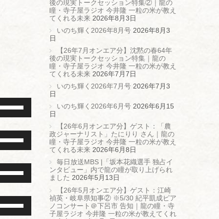
後の現実トークセッション特集②｜龍の
瞳・寺子屋ラジオ 今井隆 一粒の米が教え
てくれる未来
2026年8月3日
いのち輝く2026年8月号
2026年8月3
日
【26年7月オンエア分】沈黙の春64年
後の現実トークセッション特集｜龍の
瞳・寺子屋ラジオ 今井隆 一粒の米が教え
てくれる未来
2026年7月7日
いのち輝く2026年7月号
2026年7月3
日
ボ
いのち輝く2026年6月号
2026年6月15
リ
日
ュ
ー
【26年6月オンエア分】ゲスト：「農
ム
ボ
政ジャーナリスト」たにりり さん｜龍の
調
リ
瞳・寺子屋ラジオ 今井隆 一粒の米が教え
節
ュ
てくれる未来
2026年6月8日
に
ー
毎日放送MBS |「坂本花織選手 独占イ
は
ム
ボ
ンタビュー」内で龍の瞳が取り上げられ
上
調
リ
ました
2026年5月13日
下
節
ュ
矢
に
ー
【26年5月オンエア分】ゲスト：江崎
印
は
ム
禎英・岐阜県知事② ※5/30 紀平凱成ピア
ボ
キ
上
調
ノコンサート＠下呂市 告知｜龍の瞳・寺
リ
ー
下
節
子屋ラジオ 今井隆 一粒の米が教えてくれ
ュ
を