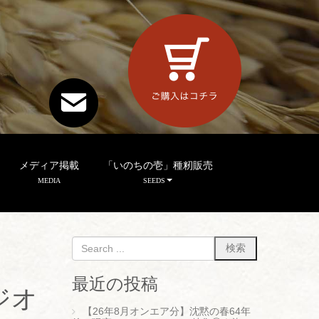
メディア掲載
「いのちの壱」種籾販売
MEDIA
SEEDS
最近の投稿
ジオ
【26年8月オンエア分】沈黙の春64年