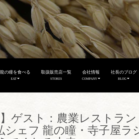
龍の瞳を食べる
取扱販売店一覧
会社情報
社長のブログ
EAT
STORES
COMPANY
BLOG
分】ゲスト：農業レストラン
弘シェフ 龍の瞳・寺子屋ラ