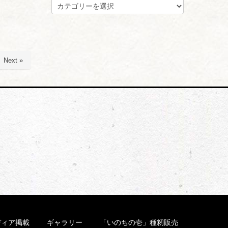
カ
テ
ゴ
リ
ー
Next »
ディア掲載
ギャラリー
「いのちの壱」種籾販売