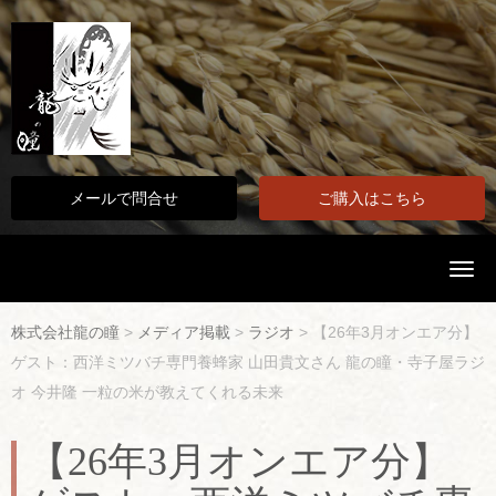
メールで問合せ
ご購入はこちら
N
a
v
i
株式会社龍の瞳
>
メディア掲載
>
ラジオ
>
【26年3月オンエア分】
g
a
ゲスト：西洋ミツバチ専門養蜂家 山田貴文さん 龍の瞳・寺子屋ラジ
t
i
オ 今井隆 一粒の米が教えてくれる未来
o
n
【26年3月オンエア分】