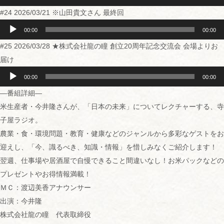
ー
プ
#24 2026/03/21 ※山田貴文さん 最終回
レ
ー
音
ヤ
声
00:00
00:00
ー
プ
#25 2026/03/28 ★株式会社龍の瞳 創立20周年記念交流会 会場よりお
レ
ー
届け
ヤ
音
ー
声
00:00
00:00
プ
—番組詳細—
レ
ー
米生産者・今井隆さんが、「日本の未来」についてレクチャーする、寺
ヤ
ー
子屋ラジオ。
農業・食・環境問題・教育・健康などのジャンルから多彩なゲストをお
迎えし、「今、識るべき、知識・情報」を惜しみなくご紹介します！
翌週、仕事場や居酒屋で自慢できること間違いなし！お米パックなどの
プレゼントやお得情報満載！
ＭＣ：渡辺美香アナウンサー
出演：今井隆
株式会社龍の瞳 代表取締役