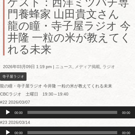
ゲスト：西洋ミツバチ専
門養蜂家 山田貴文さん
龍の瞳・寺子屋ラジオ 今
井隆 一粒の米が教えてく
れる未来
2026年03月09日 1:19 pm
|
ニュース
,
メディア掲載
,
ラジオ
寺子屋ラジオ
龍の瞳・寺子屋ラジオ 今井隆 一粒の米が教えてくれる未来
CBCラジオ 土曜日 19:30～19:40
#22 2026/03/07
音
声
00:00
00:00
プ
#23 2026/03/14
レ
ー
音
ヤ
声
00:00
00:00