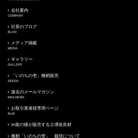
会社案内
COMPANY
社長のブログ
BLOG
メディア掲載
MEDIA
ギャラリー
GALLERY
「いのちの壱」種籾販売
SEEDS
過去のメールマガジン
MAILNEWS
お取引業者様専用ページ
BtoB
㈱龍の瞳が販売する土壌改良材
種籾「いのちの壱」 栽培について