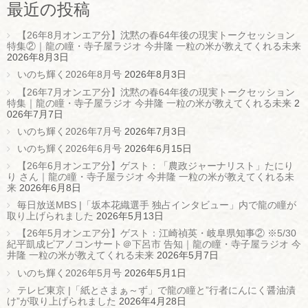
最近の投稿
【26年8月オンエア分】沈黙の春64年後の現実トークセッション
特集②｜龍の瞳・寺子屋ラジオ 今井隆 一粒の米が教えてくれる未来
2026年8月3日
いのち輝く2026年8月号
2026年8月3日
【26年7月オンエア分】沈黙の春64年後の現実トークセッション
特集｜龍の瞳・寺子屋ラジオ 今井隆 一粒の米が教えてくれる未来
2
026年7月7日
いのち輝く2026年7月号
2026年7月3日
いのち輝く2026年6月号
2026年6月15日
【26年6月オンエア分】ゲスト：「農政ジャーナリスト」たにり
り さん｜龍の瞳・寺子屋ラジオ 今井隆 一粒の米が教えてくれる未
来
2026年6月8日
毎日放送MBS |「坂本花織選手 独占インタビュー」内で龍の瞳が
取り上げられました
2026年5月13日
【26年5月オンエア分】ゲスト：江崎禎英・岐阜県知事② ※5/30
紀平凱成ピアノコンサート＠下呂市 告知｜龍の瞳・寺子屋ラジオ 今
井隆 一粒の米が教えてくれる未来
2026年5月7日
いのち輝く2026年5月号
2026年5月1日
テレビ東京 |「紙とさまぁ～ず」で龍の瞳と”行者にんにく醤油漬
け”が取り上げられました
2026年4月28日