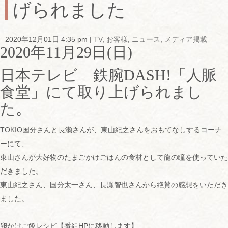
げられました
2020年12月01日 4:35 pm
|
TV
,
お客様
,
ニュース
,
メディア掲載
2020年11月29日(日)
日本テレビ 鉄腕DASH!「人脈
食堂」にて取り上げられまし
た。
TOKIO国分さんと長瀬さんが、東山紀之さんをおもてなしするコーナ
ーにて、
東山さんが大好物のたまごかけごはんの食材として龍の瞳を使っていた
だきました。
東山紀之さん、国分太一さん、長瀬智也さんから絶賛の感想をいただき
ました。
卵かけご飯レシピ【番組HPに移動します】