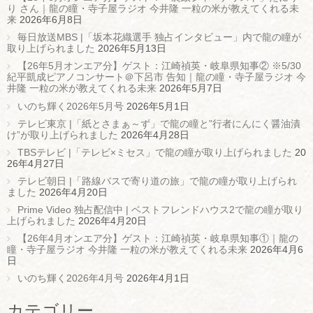
り さん｜龍の瞳・寺子屋ラジオ 今井隆 一粒の米が教えてくれる未
来
2026年6月8日
毎日放送MBS |「坂本花織選手 独占インタビュー」内で龍の瞳が
取り上げられました
2026年5月13日
【26年5月オンエア分】ゲスト：江崎禎英・岐阜県知事② ※5/30
紀平凱成ピアノコンサート＠下呂市 告知｜龍の瞳・寺子屋ラジオ 今
井隆 一粒の米が教えてくれる未来
2026年5月7日
いのち輝く2026年5月号
2026年5月1日
テレビ東京 |「紙とさまぁ～ず」で龍の瞳と”行者にんにく醤油漬
け”が取り上げられました
2026年4月28日
TBSテレビ |「テレビ×ミセス」で龍の瞳が取り上げられました
20
26年4月27日
テレビ朝日 |「路線バスで寄り道の旅」で龍の瞳が取り上げられ
ました
2026年4月20日
Prime Video 独占配信中 | ベストフレンドハウス2で龍の瞳が取り
上げられました
2026年4月20日
【26年4月オンエア分】ゲスト：江崎禎英・岐阜県知事①｜龍の
瞳・寺子屋ラジオ 今井隆 一粒の米が教えてくれる未来
2026年4月6
日
いのち輝く2026年4月号
2026年4月1日
カテゴリー