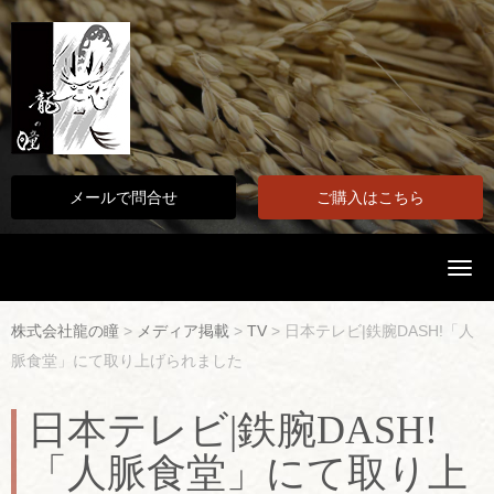
メールで問合せ
ご購入はこちら
N
a
v
i
株式会社龍の瞳
>
メディア掲載
>
TV
>
日本テレビ|鉄腕DASH!「人
g
a
脈食堂」にて取り上げられました
t
i
o
日本テレビ|鉄腕DASH!
n
「人脈食堂」にて取り上