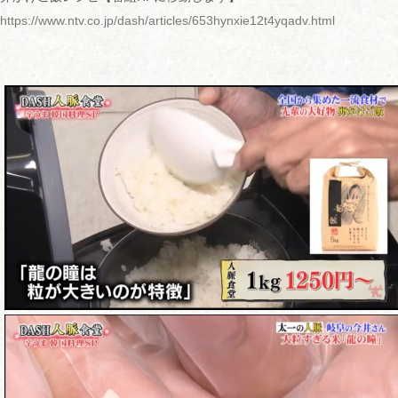
https://www.ntv.co.jp/dash/articles/653hynxie12t4yqadv.html