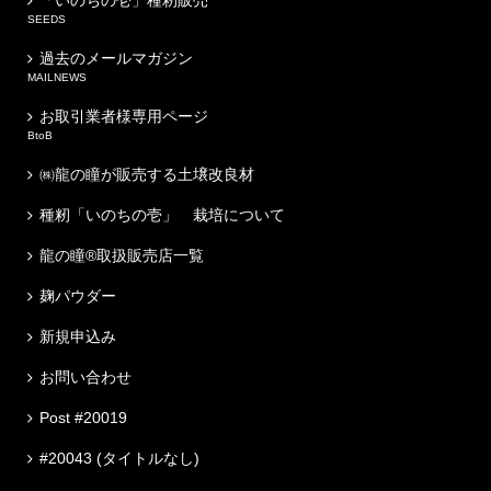
「いのちの壱」種籾販売
SEEDS
過去のメールマガジン
MAILNEWS
お取引業者様専用ページ
BtoB
㈱龍の瞳が販売する土壌改良材
種籾「いのちの壱」 栽培について
龍の瞳®取扱販売店一覧
麹パウダー
新規申込み
お問い合わせ
Post #20019
#20043 (タイトルなし)